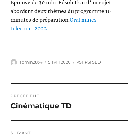
Epreuve de 30 min Résolution d’un sujet
abordant deux thèmes du programme 10
minutes de préparation.
Oral mines
telecom_2022
Auteur
Publié
Catégories
admin2834
5 avril 2020
PSI
,
PSI SED
le
Navigation
PRÉCÉDENT
de
Cinématique TD
Publication
précédente :
l’article
SUIVANT