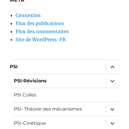
MÉTA
Connexion
Flux des publications
Flux des commentaires
Site de WordPress-FR
ouvrir
PSI
le
sous-
menu
ouvrir
PSI-Révisions
le
sous-
menu
PSI Colles
ouvrir
PSI- Théorie des mécanismes
le
sous-
menu
ouvrir
PSI-Cinétique
le