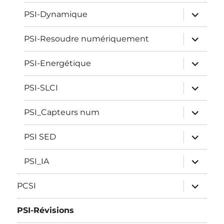
sous-
menu
ouvrir
PSI-Dynamique
le
sous-
menu
ouvrir
PSI-Resoudre numériquement
le
sous-
menu
ouvrir
PSI-Energétique
le
sous-
menu
ouvrir
PSI-SLCI
le
sous-
menu
ouvrir
PSI_Capteurs num
le
sous-
menu
ouvrir
PSI SED
le
sous-
menu
ouvrir
PSI_IA
le
sous-
menu
ouvrir
PCSI
le
sous-
menu
PSI-Révisions