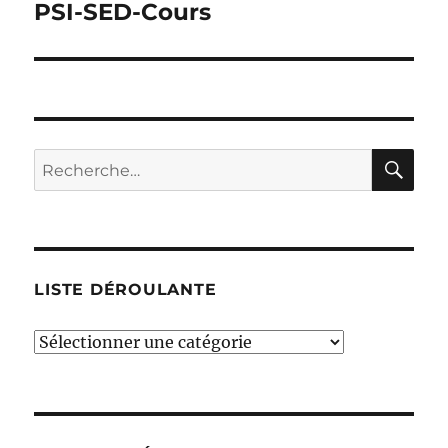
PSI-SED-Cours
Publication
suivante :
RE
Recherche
pour :
LISTE DÉROULANTE
liste
déroulante