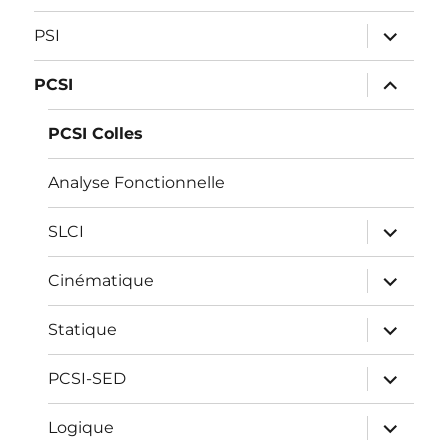
ouvrir
PSI
le
sous-
menu
ouvrir
PCSI
le
sous-
menu
PCSI Colles
Analyse Fonctionnelle
ouvrir
SLCI
le
sous-
menu
ouvrir
Cinématique
le
sous-
menu
ouvrir
Statique
le
sous-
menu
ouvrir
PCSI-SED
le
sous-
menu
ouvrir
Logique
le