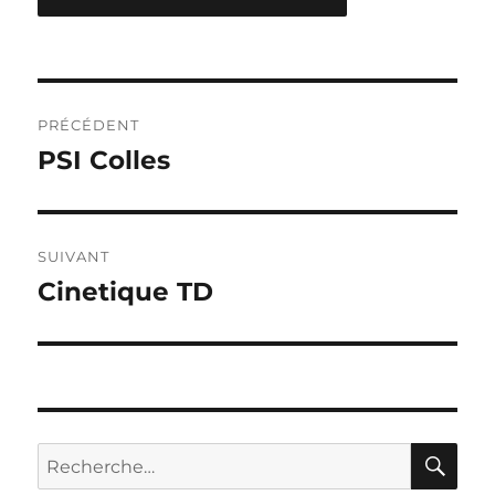
Navigation
PRÉCÉDENT
de
PSI Colles
Publication
précédente :
l’article
SUIVANT
Cinetique TD
Publication
suivante :
RE
Recherche
pour :